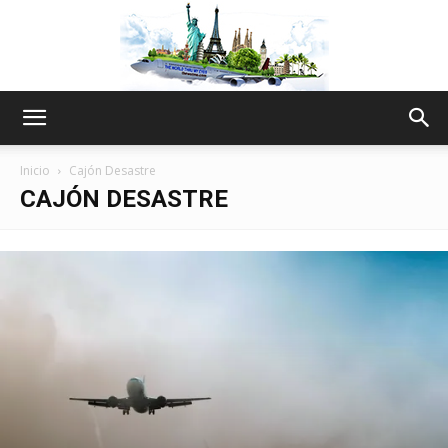
The
Inicio
Cajón Desastre
CAJÓN DESASTRE
World
Thru
My