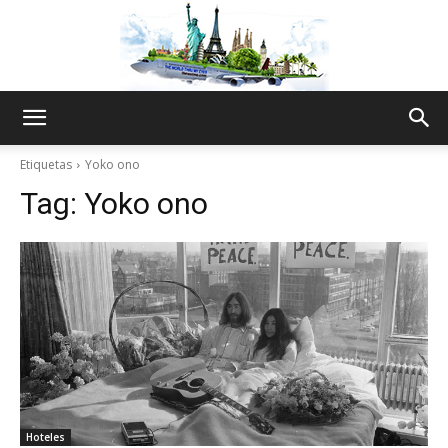
The
Etiquetas
Yoko ono
Tag:
Yoko ono
World
Thru
My
Hoteles