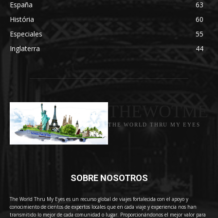
España
63
História
60
Especiales
55
Inglaterra
44
THEWOTME
THE WORLD THRU MY EYES
SOBRE NOSOTROS
The World Thru My Eyes es un recurso global de viajes fortalecida con el apoyo y
conocimiento de cientos de expertos locales que en cada viaje y experiencia nos han
transmitido lo mejor de cada comunidad o lugar. Proporcionándonos el mejor valor para