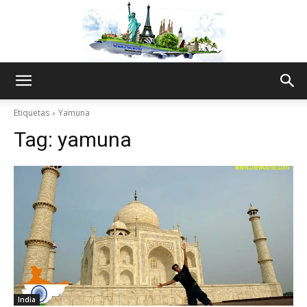
The
Etiquetas
Yamuna
Tag:
yamuna
World
Thru
My
India