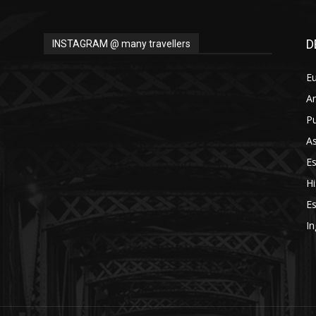
D
INSTAGRAM @ many travellers
E
A
Pu
As
E
Hi
Es
In