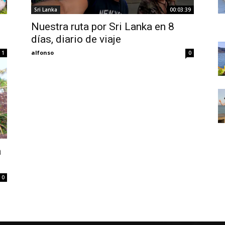
Thru
Sri Lanka
00:03:39
Nuestra ruta por Sri Lanka en 8
días, diario de viaje
alfonso
1
0
My
Eyes
a
0