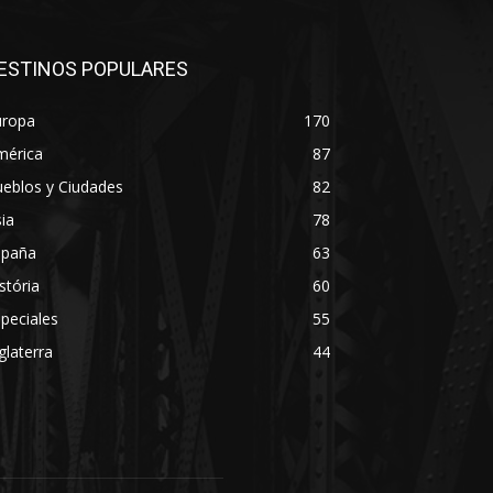
ESTINOS POPULARES
uropa
170
mérica
87
eblos y Ciudades
82
ia
78
spaña
63
stória
60
peciales
55
glaterra
44