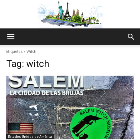
The
Etiquetas
Witch
Tag:
witch
World
Thru
My
Estados Unidos de América