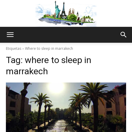
The
Etiquetas
Where to sleep in marrakech
Tag:
where to sleep in
World
marrakech
Thru
My