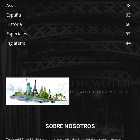
Asia
78
España
63
História
60
Especiales
55
Inglaterra
44
THEWOTME
THE WORLD THRU MY EYES
SOBRE NOSOTROS
The World Thru My Eyes es un recurso global de viajes fortalecida con el apoyo y