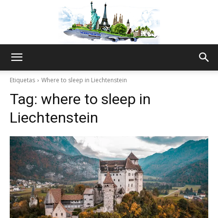
The
Etiquetas
Where to sleep in Liechtenstein
Tag:
where to sleep in
World
Liechtenstein
Thru
My