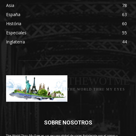
Asia
78
España
63
História
60
Especiales
55
Inglaterra
44
THEWOTME
THE WORLD THRU MY EYES
SOBRE NOSOTROS
The World Thru My Eyes es un recurso global de viajes fortalecida con el apoyo y