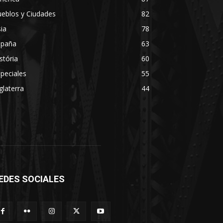
eblos y Ciudades
82
ia
78
spaña
63
stória
60
peciales
55
glaterra
44
EDES SOCIALES