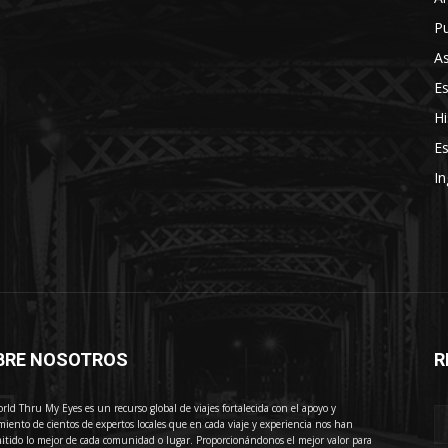
Pu
As
E
Hi
Es
In
BRE NOSOTROS
R
E
rld Thru My Eyes es un recurso global de viajes fortalecida con el apoyo y
miento de cientos de expertos locales que en cada viaje y experiencia nos han
itido lo mejor de cada comunidad o lugar. Proporcionándonos el mejor valor para