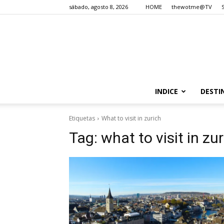
sábado, agosto 8, 2026
HOME
thewotme@TV
INDICE
DESTI
Etiquetas
What to visit in zurich
Tag:
what to visit in zu