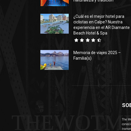
naturaleza y tradición
¿Cuál es el mejor hotel para
ciclistas en Calpe? Nuestra
experiencia en el AR Diamante
Beach Hotel & Spa
Memoria de viajes 2025 –
Familia(s)
SO
THEWOTM
The Wo
conoci
transm