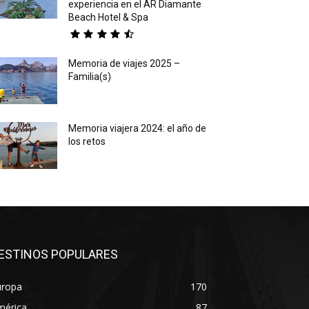
experiencia en el AR Diamante
Beach Hotel & Spa
Memoria de viajes 2025 –
Familia(s)
Memoria viajera 2024: el año de
los retos
ESTINOS POPULARES
uropa
170
mérica
87