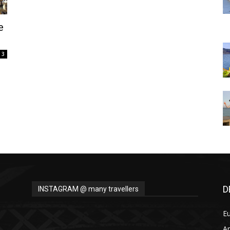
Thru
e
3
My
Eyes
D
INSTAGRAM @ many travellers
E
A