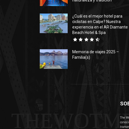
naturaleza y tradición
¿Cuál es el mejor hotel para
ciclistas en Calpe? Nuestra
experiencia en el AR Diamante
Beach Hotel & Spa
Memoria de viajes 2025 –
Familia(s)
SO
THEWOTM
The Wo
conoci
transm