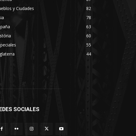
eblos y Ciudades
82
ia
78
spaña
63
stória
60
peciales
55
glaterra
44
EDES SOCIALES