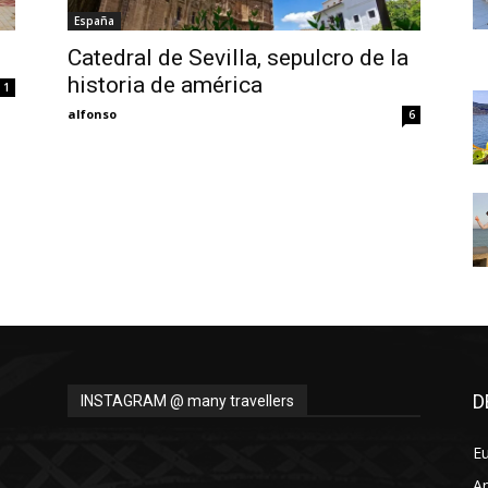
Thru
España
Catedral de Sevilla, sepulcro de la
historia de américa
1
alfonso
6
My
Eyes
D
INSTAGRAM @ many travellers
E
A