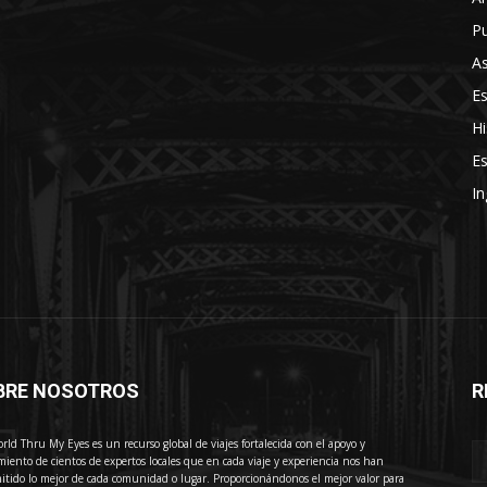
Pu
As
E
Hi
Es
In
BRE NOSOTROS
R
E
rld Thru My Eyes es un recurso global de viajes fortalecida con el apoyo y
miento de cientos de expertos locales que en cada viaje y experiencia nos han
itido lo mejor de cada comunidad o lugar. Proporcionándonos el mejor valor para