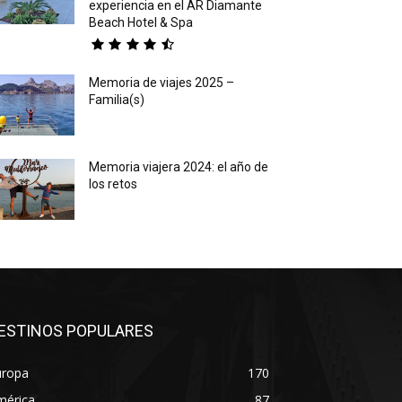
experiencia en el AR Diamante
Beach Hotel & Spa
Memoria de viajes 2025 –
Familia(s)
Memoria viajera 2024: el año de
los retos
ESTINOS POPULARES
uropa
170
mérica
87