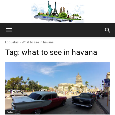
The
Etiquetas
What to see in havana
Tag:
what to see in havana
World
Thru
My
Cuba