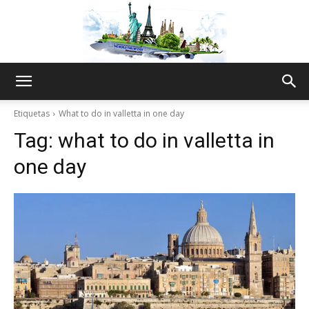
The
Etiquetas
What to do in valletta in one day
Tag:
what to do in valletta in
World
one day
Thru
My