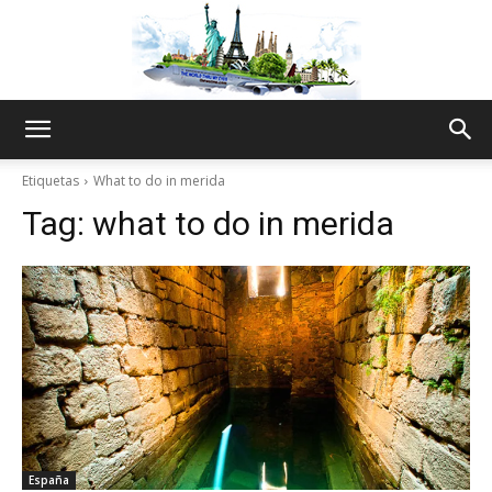
The
Etiquetas
What to do in merida
Tag:
what to do in merida
World
Thru
My
España