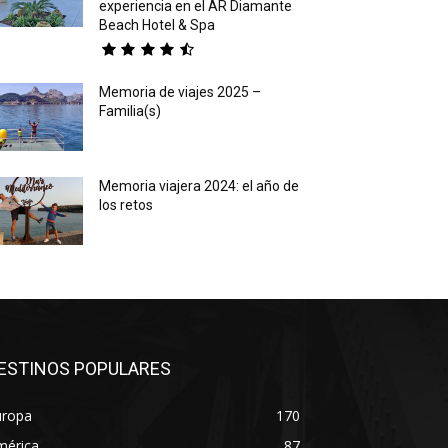
experiencia en el AR Diamante
Beach Hotel & Spa
Memoria de viajes 2025 –
Familia(s)
Memoria viajera 2024: el año de
los retos
ESTINOS POPULARES
uropa
170
mérica
87