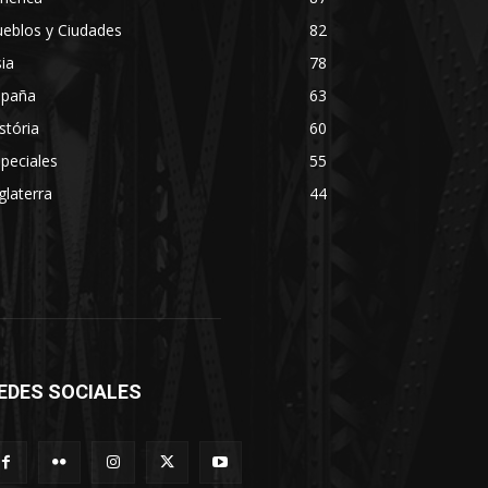
eblos y Ciudades
82
ia
78
spaña
63
stória
60
peciales
55
glaterra
44
EDES SOCIALES