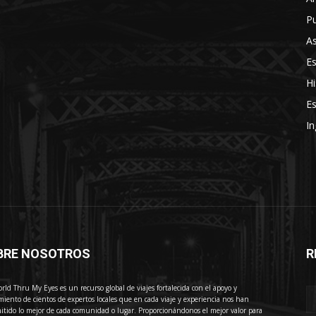
Pu
As
E
Hi
Es
In
BRE NOSOTROS
R
E
rld Thru My Eyes es un recurso global de viajes fortalecida con el apoyo y
miento de cientos de expertos locales que en cada viaje y experiencia nos han
itido lo mejor de cada comunidad o lugar. Proporcionándonos el mejor valor para