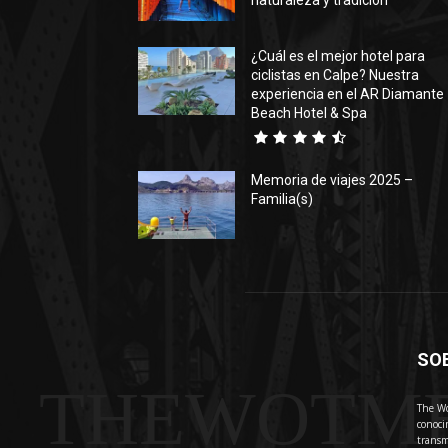
naturaleza y tradición
¿Cuál es el mejor hotel para
ciclistas en Calpe? Nuestra
experiencia en el AR Diamante
Beach Hotel & Spa
Memoria de viajes 2025 –
Familia(s)
SO
THEWOTM
The Wo
conoci
transm