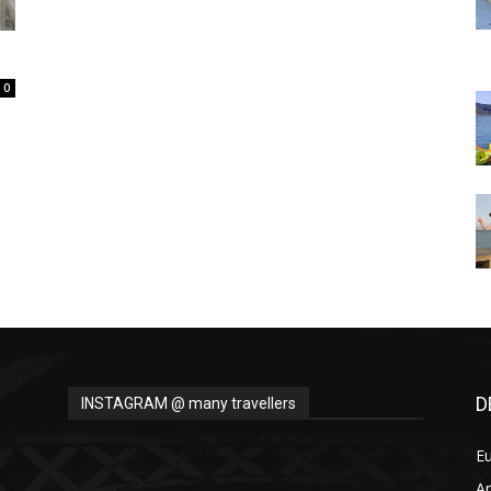
Thru
0
My
Eyes
D
INSTAGRAM @ many travellers
E
A