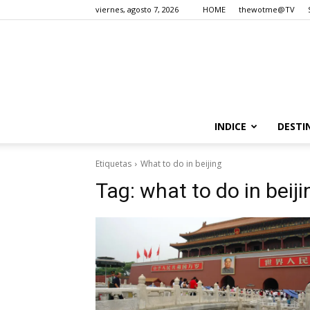
viernes, agosto 7, 2026
HOME
thewotme@TV
INDICE
DESTI
Etiquetas
What to do in beijing
Tag:
what to do in beiji