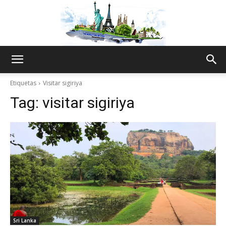
The
Etiquetas
Visitar sigiriya
Tag:
visitar sigiriya
World
Thru
My
Sri Lanka