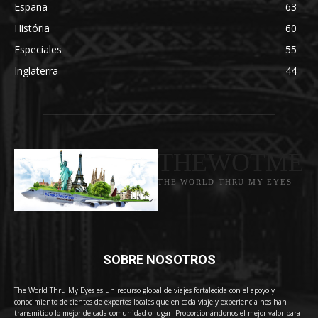
España
63
História
60
Especiales
55
Inglaterra
44
THEWOTME
THE WORLD THRU MY EYES
SOBRE NOSOTROS
The World Thru My Eyes es un recurso global de viajes fortalecida con el apoyo y
conocimiento de cientos de expertos locales que en cada viaje y experiencia nos han
transmitido lo mejor de cada comunidad o lugar. Proporcionándonos el mejor valor para