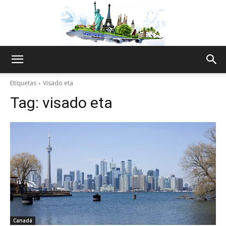
The
Etiquetas
Visado eta
Tag:
visado eta
World
Thru
My
Canadá