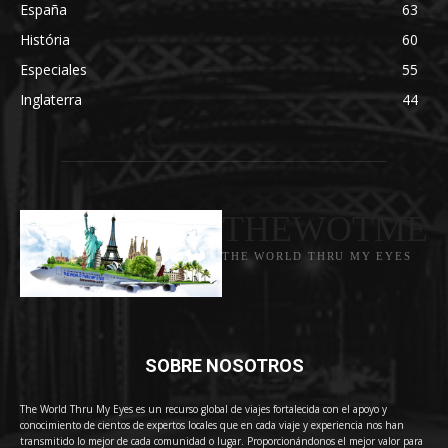
España
63
História
60
Especiales
55
Inglaterra
44
THEWOTME
THE WORLD THRU MY EYES
SOBRE NOSOTROS
The World Thru My Eyes es un recurso global de viajes fortalecida con el apoyo y
conocimiento de cientos de expertos locales que en cada viaje y experiencia nos han
transmitido lo mejor de cada comunidad o lugar. Proporcionándonos el mejor valor para