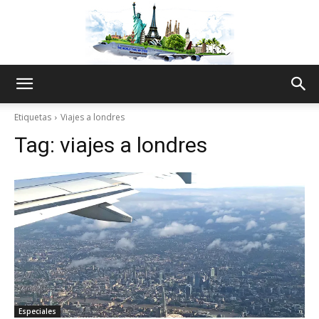
The
Etiquetas
Viajes a londres
Tag:
viajes a londres
World
Thru
My
Especiales