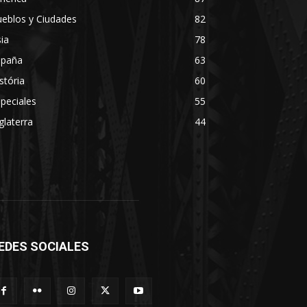
eblos y Ciudades
82
ia
78
spaña
63
stória
60
peciales
55
glaterra
44
EDES SOCIALES