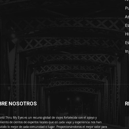
Pu
As
E
Hi
Es
In
BRE NOSOTROS
R
E
rld Thru My Eyes es un recurso global de viajes fortalecida con el apoyo y
miento de cientos de expertos locales que en cada viaje y experiencia nos han
itido lo mejor de cada comunidad o lugar. Proporcionándonos el mejor valor para