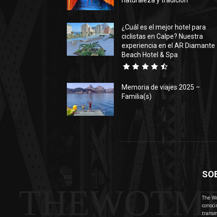
naturaleza y tradición
¿Cuál es el mejor hotel para
ciclistas en Calpe? Nuestra
experiencia en el AR Diamante
Beach Hotel & Spa
Memoria de viajes 2025 –
Familia(s)
SO
THEWOTM
The Wo
conoci
transm