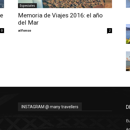
Thru
Especiales
de
Memoria de Viajes 2016: el año
del Mar
alfonso
0
2
My
Eyes
D
INSTAGRAM @ many travellers
E
A