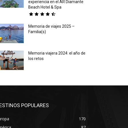
experiencia en el AR Diamante
Beach Hotel & Spa
Memoria de viajes 2025 –
Familia(s)
Memoria viajera 2024: el año de
los retos
ESTINOS POPULARES
uropa
170
mérica
87