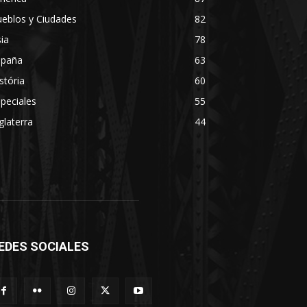
eblos y Ciudades
82
ia
78
spaña
63
stória
60
peciales
55
glaterra
44
EDES SOCIALES