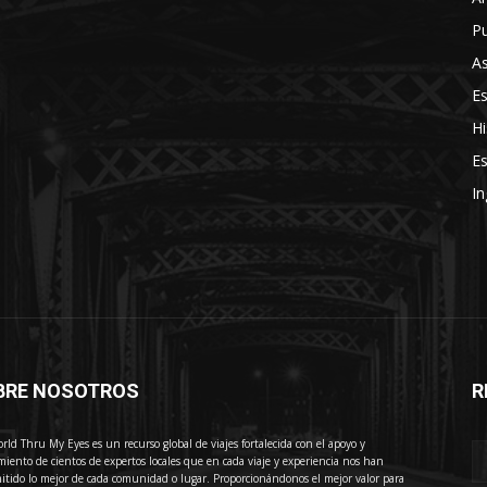
Pu
As
E
Hi
Es
In
BRE NOSOTROS
R
E
rld Thru My Eyes es un recurso global de viajes fortalecida con el apoyo y
miento de cientos de expertos locales que en cada viaje y experiencia nos han
itido lo mejor de cada comunidad o lugar. Proporcionándonos el mejor valor para