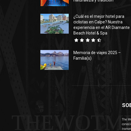
naturaleza y tradición
¿Cuál es el mejor hotel para
ciclistas en Calpe? Nuestra
experiencia en el AR Diamante
Beach Hotel & Spa
Memoria de viajes 2025 –
Familia(s)
SO
THEWOTM
The Wo
conoci
transm