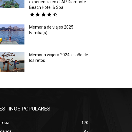
experiencia en el AR Diamante
Beach Hotel & Spa
Memoria de viajes 2025 –
Familia(s)
Memoria viajera 2024: el año de
los retos
ESTINOS POPULARES
uropa
170
mérica
87