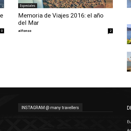
Thru
Especiales
de
Memoria de Viajes 2016: el año
del Mar
alfonso
0
2
My
Eyes
D
INSTAGRAM @ many travellers
E
A