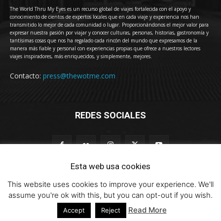
The World Thru My Eyes es un recurso global de viajes fortalecida con el apoyo y
conocimiento de cientos de expertos locales que en cada viaje y experiencia nos han
transmitido lo mejor de cada comunidad o lugar. Proporcionándonos el mejor valor para
expresar nuestra pasión por viajar y conocer culturas, personas, historias, gastronomía y
tantísimas cosas que nos ha regalado cada rincón del mundo que expresamos de la
manera más fiable y personal con experiencias propias que ofrece a nuestros lectores
viajes inspiradores, más enriquecidos, y simplemente, mejores.
Contacto:
press@thewotme.com
REDES SOCIALES
Esta web usa cookies
This website uses cookies to improve your experience. We'll
© 2011-2023 The World Thru My Eyes - Travel Magazine (Versión 4.0)
assume you're ok with this, but you can opt-out if you wish.
Read More
Accept
Reject
HOME
thewotme@TV
Sobre Nosotros
Contacto