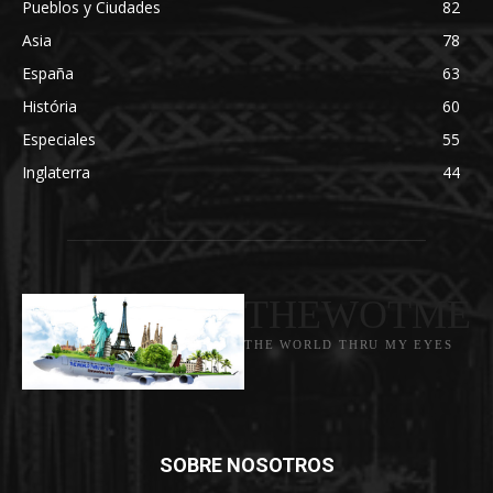
Pueblos y Ciudades
82
Asia
78
España
63
História
60
Especiales
55
Inglaterra
44
THEWOTME
THE WORLD THRU MY EYES
SOBRE NOSOTROS