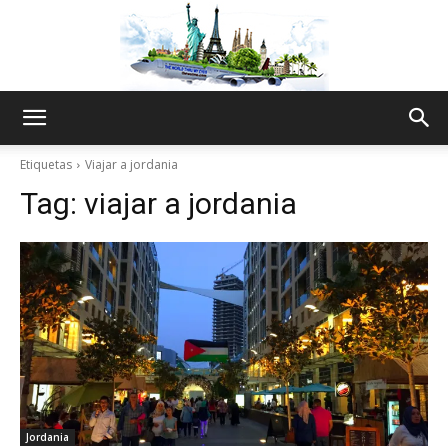
The
Etiquetas
Viajar a jordania
Tag:
viajar a jordania
World
Thru
My
Jordania