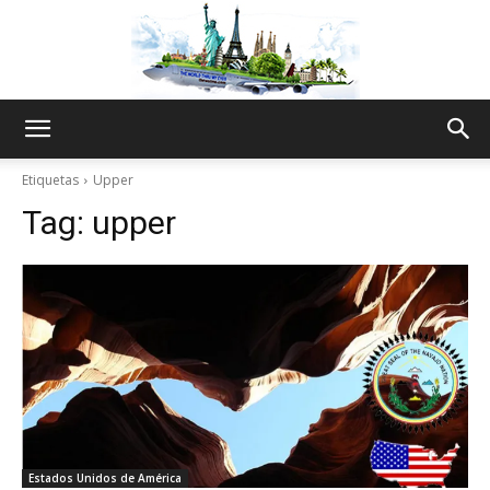
The
Etiquetas
Upper
Tag:
upper
World
Thru
My
Estados Unidos de América