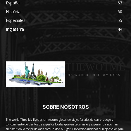
España
63
História
60
Especiales
55
Inglaterra
44
THEWOTME
THE WORLD THRU MY EYES
SOBRE NOSOTROS
The World Thru My Eyes es un recurso global de viajes fortalecida con el apoyo y
conocimiento de cientos de expertos locales que en cada viaje y experiencia nos han
transmitido lo mejor de cada comunidad o lugar. Proporcionándonos el mejor valor para