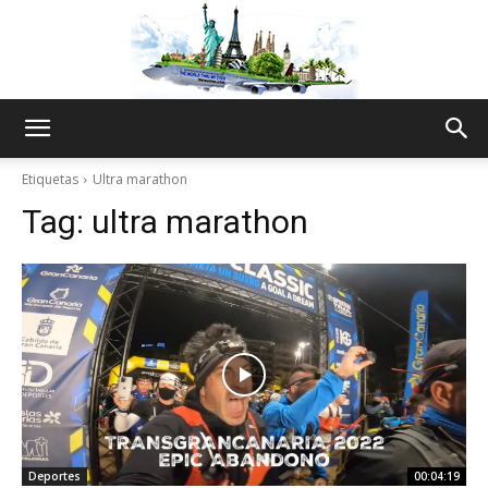
The
Etiquetas
Ultra marathon
Tag:
ultra marathon
World
Thru
My
Deportes
00:04:19