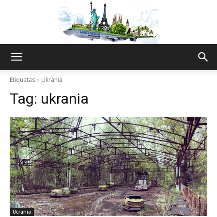
The
Etiquetas
Ukrania
Tag:
ukrania
World
Thru
My
Ucrania