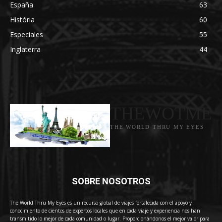
España
63
História
60
Especiales
55
Inglaterra
44
THEWOTME
THE WORLD THRU MY EYES
SOBRE NOSOTROS
The World Thru My Eyes es un recurso global de viajes fortalecida con el apoyo y
conocimiento de cientos de expertos locales que en cada viaje y experiencia nos han
transmitido lo mejor de cada comunidad o lugar. Proporcionándonos el mejor valor para