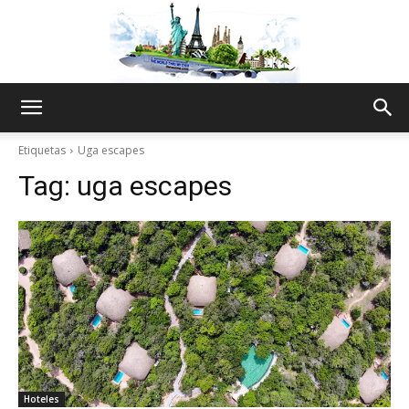
The
Etiquetas
Uga escapes
Tag:
uga escapes
World
Thru
My
Hoteles