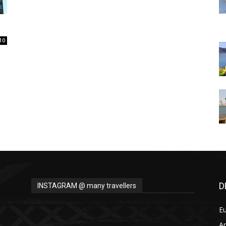
Thru
10
My
Eyes
D
INSTAGRAM @ many travellers
E
A