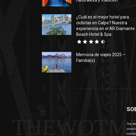
naturaleza y tradición
¿Cuál es el mejor hotel para
ciclistas en Calpe? Nuestra
experiencia en el AR Diamante
Beach Hotel & Spa
Memoria de viajes 2025 –
Familia(s)
SO
THEWOTM
The Wo
conoci
transm