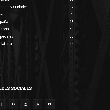
eblos y Ciudades
82
ia
78
spaña
63
stória
60
peciales
55
glaterra
44
EDES SOCIALES