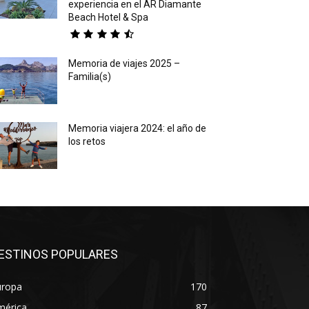
experiencia en el AR Diamante
Beach Hotel & Spa
Memoria de viajes 2025 –
Familia(s)
Memoria viajera 2024: el año de
los retos
ESTINOS POPULARES
uropa
170
mérica
87