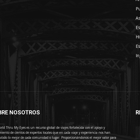
Pu
As
E
Hi
Es
In
BRE NOSOTROS
R
E
rld Thru My Eyes es un recurso global de viajes fortalecida con el apoyo y
miento de cientos de expertos locales que en cada viaje y experiencia nos han
itido lo mejor de cada comunidad o lugar. Proporcionándonos el mejor valor para