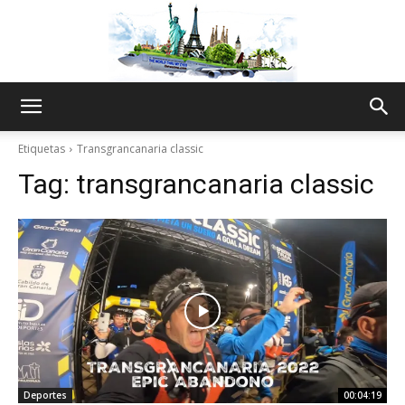
The
Etiquetas
Transgrancanaria classic
Tag:
transgrancanaria classic
World
Thru
My
Deportes
00:04:19