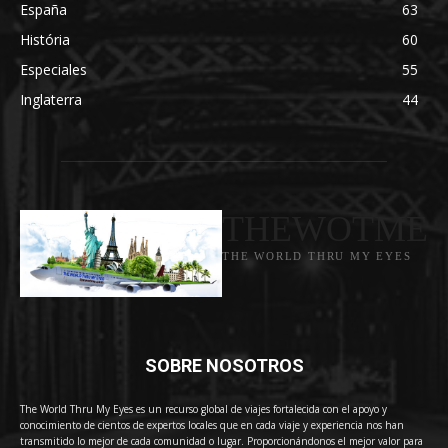
España
63
História
60
Especiales
55
Inglaterra
44
THEWOTME
THE WORLD THRU MY EYES
SOBRE NOSOTROS
The World Thru My Eyes es un recurso global de viajes fortalecida con el apoyo y
conocimiento de cientos de expertos locales que en cada viaje y experiencia nos han
transmitido lo mejor de cada comunidad o lugar. Proporcionándonos el mejor valor para