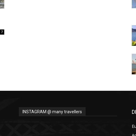
Thru
7
My
Eyes
D
INSTAGRAM @ many travellers
E
A