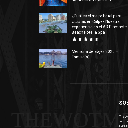
naturaleza y tradición
¿Cuál es el mejor hotel para
ciclistas en Calpe? Nuestra
experiencia en el AR Diamante
Beach Hotel & Spa
Memoria de viajes 2025 –
Familia(s)
SO
THEWOTM
The Wo
conoci
transm