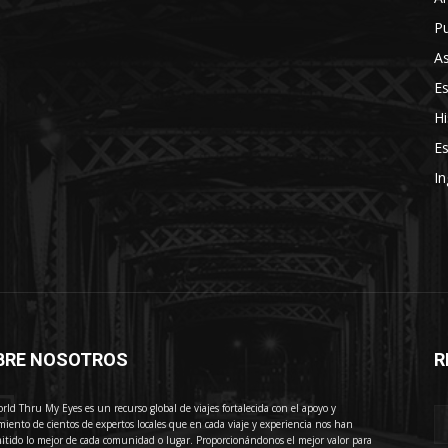
Pu
As
E
Hi
Es
In
BRE NOSOTROS
R
E
rld Thru My Eyes es un recurso global de viajes fortalecida con el apoyo y
miento de cientos de expertos locales que en cada viaje y experiencia nos han
itido lo mejor de cada comunidad o lugar. Proporcionándonos el mejor valor para