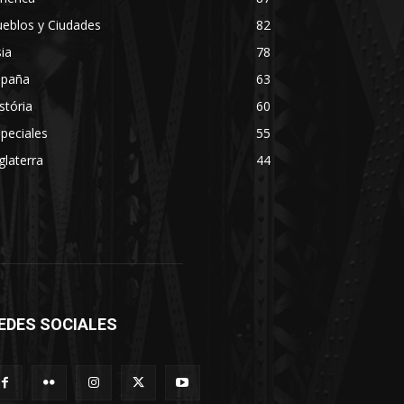
eblos y Ciudades
82
ia
78
spaña
63
stória
60
peciales
55
glaterra
44
EDES SOCIALES