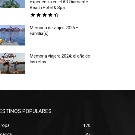
experiencia en el AR Diamante
Beach Hotel & Spa
Memoria de viajes 2025 –
Familia(s)
Memoria viajera 2024: el año de
los retos
ESTINOS POPULARES
uropa
170
mérica
87