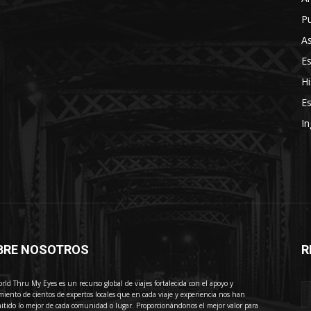
Pu
As
E
Hi
Es
In
BRE NOSOTROS
R
E
rld Thru My Eyes es un recurso global de viajes fortalecida con el apoyo y
miento de cientos de expertos locales que en cada viaje y experiencia nos han
itido lo mejor de cada comunidad o lugar. Proporcionándonos el mejor valor para