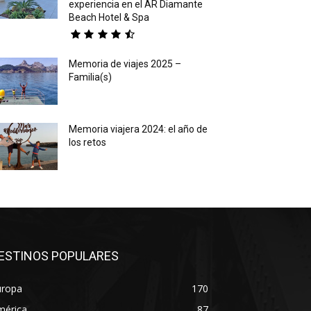
experiencia en el AR Diamante
Beach Hotel & Spa
Memoria de viajes 2025 –
Familia(s)
Memoria viajera 2024: el año de
los retos
ESTINOS POPULARES
uropa
170
mérica
87