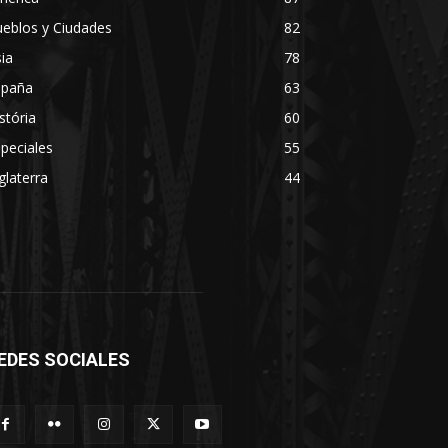
eblos y Ciudades
82
ia
78
spaña
63
stória
60
peciales
55
glaterra
44
EDES SOCIALES