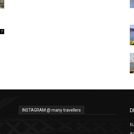
Thru
7
My
Eyes
D
INSTAGRAM @ many travellers
E
A