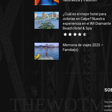
naturaleza y tradición
¿Cuál es el mejor hotel para
ciclistas en Calpe? Nuestra
experiencia en el AR Diamante
Beach Hotel & Spa
Memoria de viajes 2025 –
Familia(s)
SO
THEWOTM
The Wo
conoci
transm