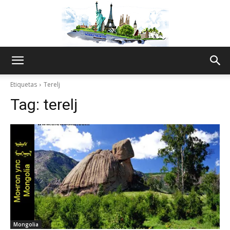
The
Etiquetas
Terelj
Tag:
terelj
World
Thru
My
Mongolia