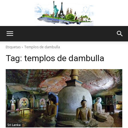
The
Etiquetas
Templos de dambulla
Tag:
templos de dambulla
World
Thru
My
Sri Lanka