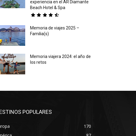
experiencia en el AR Diamante
Beach Hotel & Spa
Memoria de viajes 2025 –
Familia(s)
Memoria viajera 2024: el año de
los retos
ESTINOS POPULARES
uropa
170
mérica
87