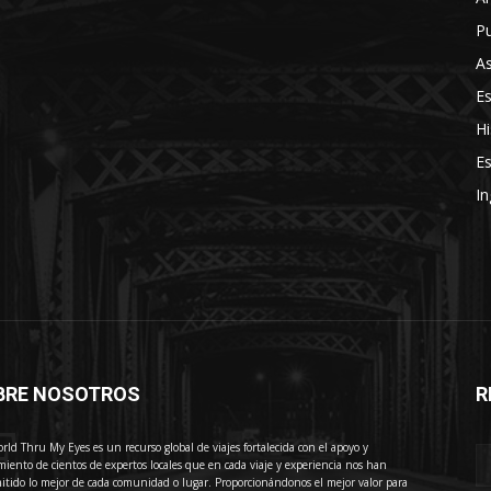
Pu
As
E
Hi
Es
In
BRE NOSOTROS
R
E
rld Thru My Eyes es un recurso global de viajes fortalecida con el apoyo y
miento de cientos de expertos locales que en cada viaje y experiencia nos han
itido lo mejor de cada comunidad o lugar. Proporcionándonos el mejor valor para