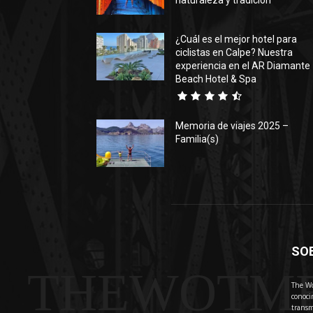
naturaleza y tradición
¿Cuál es el mejor hotel para
ciclistas en Calpe? Nuestra
experiencia en el AR Diamante
Beach Hotel & Spa
Memoria de viajes 2025 –
Familia(s)
SO
THEWOTM
The Wo
conoci
transm