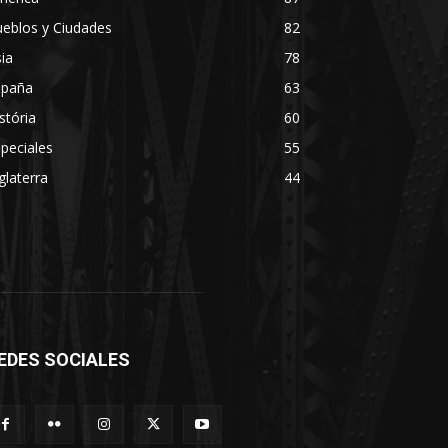
eblos y Ciudades
82
ia
78
spaña
63
stória
60
peciales
55
glaterra
44
EDES SOCIALES