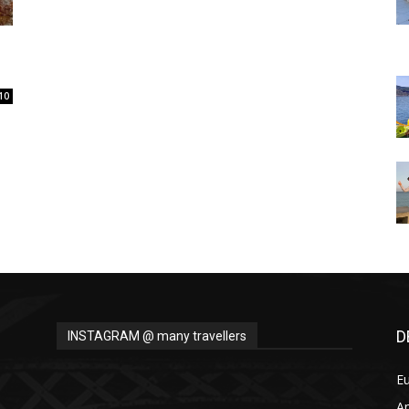
Thru
10
My
Eyes
D
INSTAGRAM @ many travellers
E
A