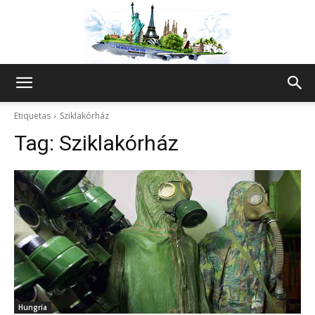
The
Etiquetas
Sziklakórház
Tag:
Sziklakórház
World
Thru
My
Hungría