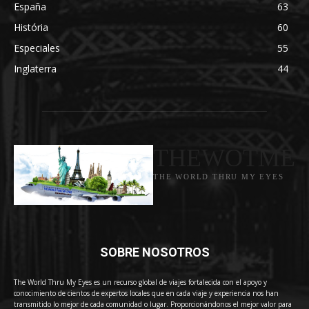
España
63
História
60
Especiales
55
Inglaterra
44
THEWOTME
THE WORLD THRU MY EYES
SOBRE NOSOTROS
The World Thru My Eyes es un recurso global de viajes fortalecida con el apoyo y
conocimiento de cientos de expertos locales que en cada viaje y experiencia nos han
transmitido lo mejor de cada comunidad o lugar. Proporcionándonos el mejor valor para