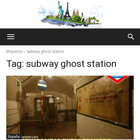
The
Etiquetas
Subway ghost station
Tag:
subway ghost station
World
Thru
My
España