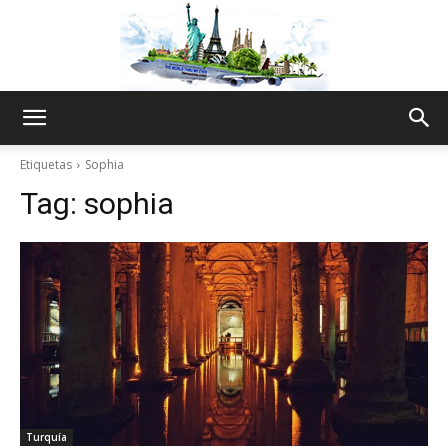
The
Etiquetas
Sophia
Tag:
sophia
World
Thru
My
Turquía