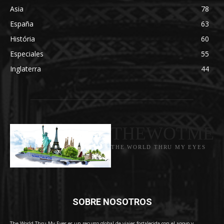
Asia
78
España
63
História
60
Especiales
55
Inglaterra
44
THEWOTME
THE WORLD THRU MY EYES
SOBRE NOSOTROS
The World Thru My Eyes es un recurso global de viajes fortalecida con el apoyo y