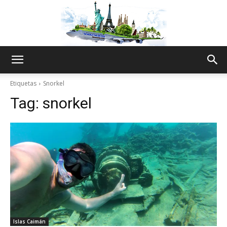
The
Etiquetas
Snorkel
Tag:
snorkel
World
Thru
My
Islas Caimán