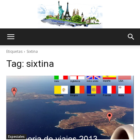
The
Etiquetas
Sixtina
Tag:
sixtina
World
Thru
My
Especiales