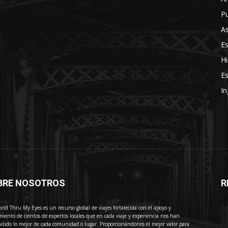
Pu
As
E
Hi
Es
In
BRE NOSOTROS
R
E
rld Thru My Eyes es un recurso global de viajes fortalecida con el apoyo y
miento de cientos de expertos locales que en cada viaje y experiencia nos han
itido lo mejor de cada comunidad o lugar. Proporcionándonos el mejor valor para