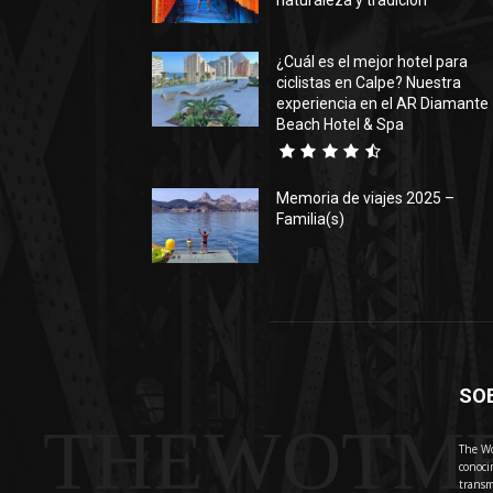
naturaleza y tradición
¿Cuál es el mejor hotel para
ciclistas en Calpe? Nuestra
experiencia en el AR Diamante
Beach Hotel & Spa
Memoria de viajes 2025 –
Familia(s)
SO
THEWOTM
The Wo
conoci
transm