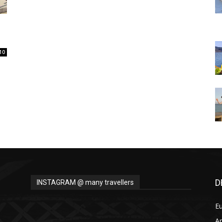
Thru
10
My
Eyes
D
INSTAGRAM @ many travellers
E
A