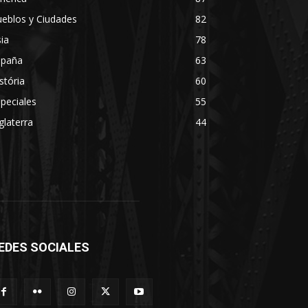
eblos y Ciudades
82
ia
78
spaña
63
stória
60
peciales
55
glaterra
44
EDES SOCIALES