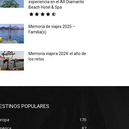
experiencia en el AR Diamante
Beach Hotel & Spa
Memoria de viajes 2025 –
Familia(s)
Memoria viajera 2024: el año de
los retos
ESTINOS POPULARES
uropa
170
mérica
87