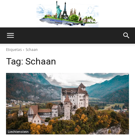
The
Etiquetas
Schaan
Tag:
Schaan
World
Thru
My
Liechtenstein