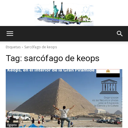
The
Etiquetas
Sarcófago de keops
Tag:
sarcófago de keops
World
Thru
My
Egipto