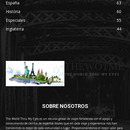
España
63
História
60
Especiales
55
Inglaterra
44
THEWOTME
THE WORLD THRU MY EYES
SOBRE NOSOTROS
The World Thru My Eyes es un recurso global de viajes fortalecida con el apoyo y
conocimiento de cientos de expertos locales que en cada viaje y experiencia nos han
transmitido lo mejor de cada comunidad o lugar. Proporcionándonos el mejor valor para