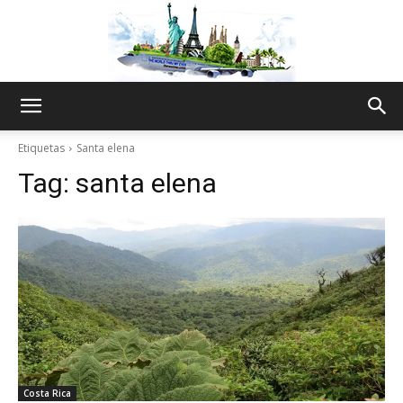
The
Etiquetas
Santa elena
Tag:
santa elena
World
Thru
My
Costa Rica