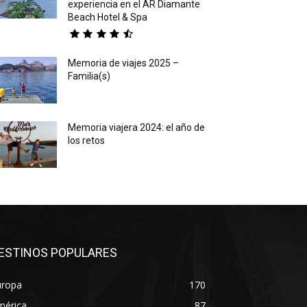
experiencia en el AR Diamante
Beach Hotel & Spa
Memoria de viajes 2025 –
Familia(s)
Memoria viajera 2024: el año de
los retos
ESTINOS POPULARES
uropa
170
mérica
87