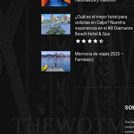
naturaleza y tradición
¿Cuál es el mejor hotel para
ciclistas en Calpe? Nuestra
experiencia en el AR Diamante
Beach Hotel & Spa
Memoria de viajes 2025 –
Familia(s)
SO
THEWOTM
The Wo
conoci
transm