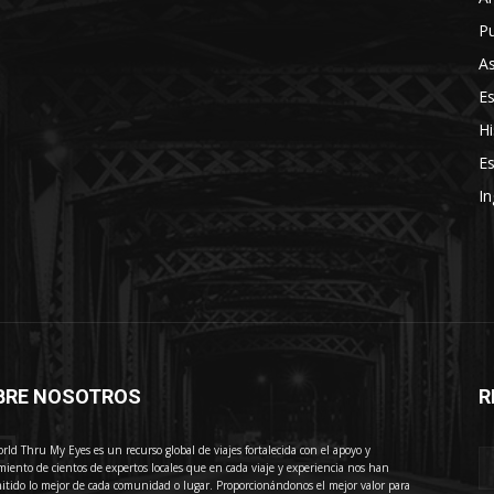
Pu
As
E
Hi
Es
In
BRE NOSOTROS
R
E
rld Thru My Eyes es un recurso global de viajes fortalecida con el apoyo y
miento de cientos de expertos locales que en cada viaje y experiencia nos han
itido lo mejor de cada comunidad o lugar. Proporcionándonos el mejor valor para