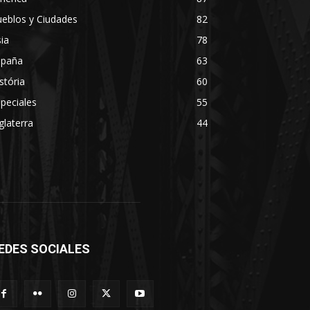
eblos y Ciudades
82
ia
78
spaña
63
stória
60
peciales
55
glaterra
44
EDES SOCIALES