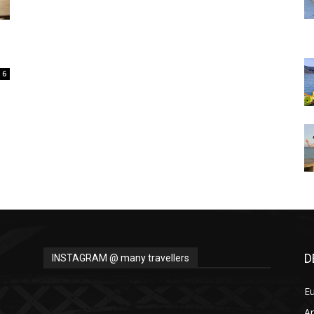
Thru
6
My
Eyes
D
INSTAGRAM @ many travellers
E
A