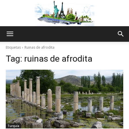
The
Etiquetas
Ruinas de afrodita
Tag:
ruinas de afrodita
World
Thru
My
Turquía