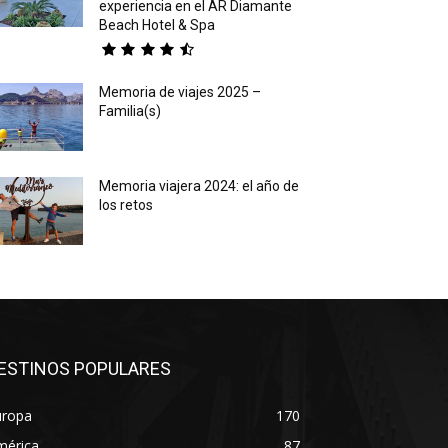
experiencia en el AR Diamante
Beach Hotel & Spa
Memoria de viajes 2025 –
Familia(s)
Memoria viajera 2024: el año de
los retos
ESTINOS POPULARES
uropa
170
mérica
87