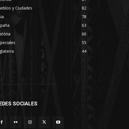
eblos y Ciudades
82
ia
78
spaña
63
stória
60
peciales
55
glaterra
44
EDES SOCIALES