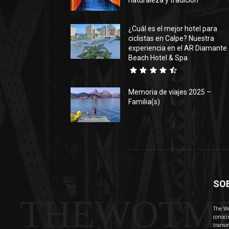
naturaleza y tradición
¿Cuál es el mejor hotel para
ciclistas en Calpe? Nuestra
experiencia en el AR Diamante
Beach Hotel & Spa
Memoria de viajes 2025 –
Familia(s)
SO
THEWOTM
The Wo
conoci
transm