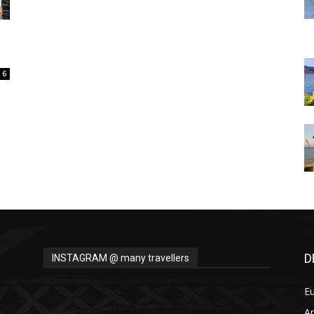
Thru
6
My
Eyes
D
INSTAGRAM @ many travellers
E
A