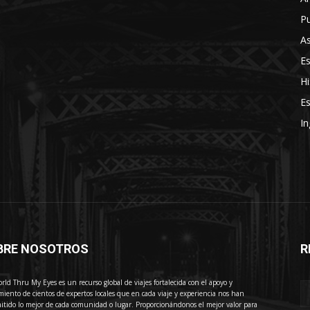
Pu
As
E
Hi
Es
In
BRE NOSOTROS
R
E
rld Thru My Eyes es un recurso global de viajes fortalecida con el apoyo y
miento de cientos de expertos locales que en cada viaje y experiencia nos han
itido lo mejor de cada comunidad o lugar. Proporcionándonos el mejor valor para