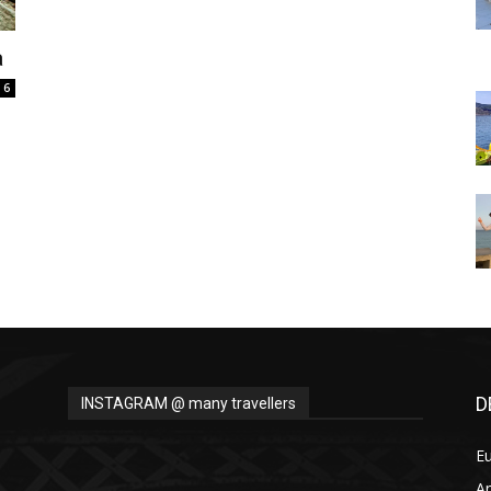
Thru
a
6
My
Eyes
D
INSTAGRAM @ many travellers
E
A