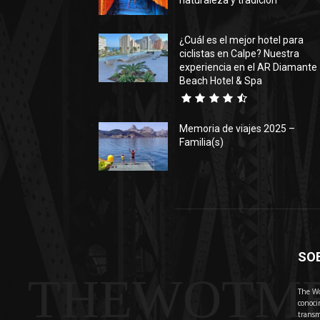
naturaleza y tradición
¿Cuál es el mejor hotel para
ciclistas en Calpe? Nuestra
experiencia en el AR Diamante
Beach Hotel & Spa
Memoria de viajes 2025 –
Familia(s)
SO
THEWOTM
The Wo
conoci
transm