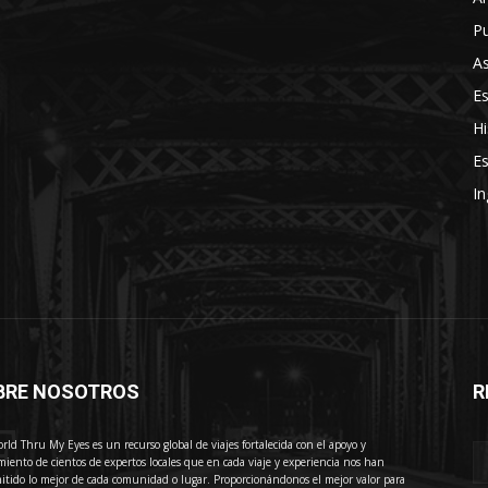
Pu
As
E
Hi
Es
In
BRE NOSOTROS
R
E
rld Thru My Eyes es un recurso global de viajes fortalecida con el apoyo y
miento de cientos de expertos locales que en cada viaje y experiencia nos han
itido lo mejor de cada comunidad o lugar. Proporcionándonos el mejor valor para