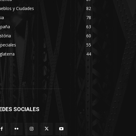
eblos y Ciudades
82
ia
78
spaña
63
stória
60
peciales
55
glaterra
44
EDES SOCIALES