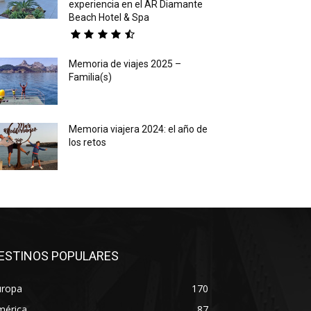
experiencia en el AR Diamante
Beach Hotel & Spa
Memoria de viajes 2025 –
Familia(s)
Memoria viajera 2024: el año de
los retos
ESTINOS POPULARES
uropa
170
mérica
87