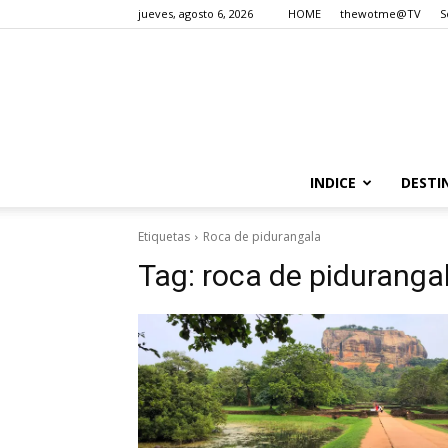
jueves, agosto 6, 2026
HOME
thewotme@TV
S
INDICE
DESTI
Etiquetas
Roca de pidurangala
Tag:
roca de piduranga