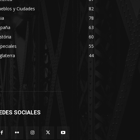
eblos y Ciudades
82
ia
78
spaña
63
stória
60
peciales
55
glaterra
44
EDES SOCIALES