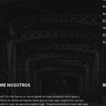
Pu
As
E
Hi
Es
In
BRE NOSOTROS
R
E
rld Thru My Eyes es un recurso global de viajes fortalecida con el apoyo y
miento de cientos de expertos locales que en cada viaje y experiencia nos han
itido lo mejor de cada comunidad o lugar. Proporcionándonos el mejor valor para