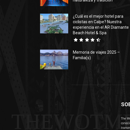
naturaleza y tradición
¿Cuál es el mejor hotel para
ciclistas en Calpe? Nuestra
experiencia en el AR Diamante
Beach Hotel & Spa
Memoria de viajes 2025 –
Familia(s)
SO
THEWOTM
The Wo
conoci
transm