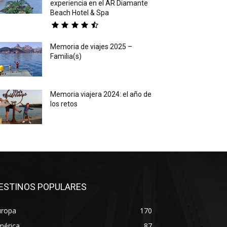
experiencia en el AR Diamante
Beach Hotel & Spa
Memoria de viajes 2025 –
Familia(s)
Memoria viajera 2024: el año de
los retos
ESTINOS POPULARES
uropa
170
mérica
87