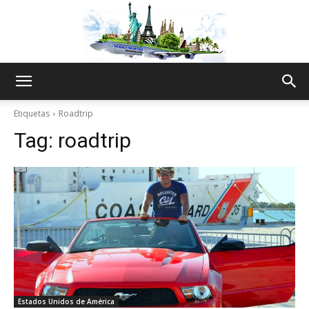
The
Etiquetas
Roadtrip
Tag:
roadtrip
World
Thru
My
Estados Unidos de América