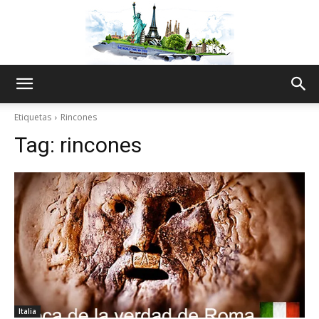
The
Etiquetas
Rincones
Tag:
rincones
World
Thru
My
Italia