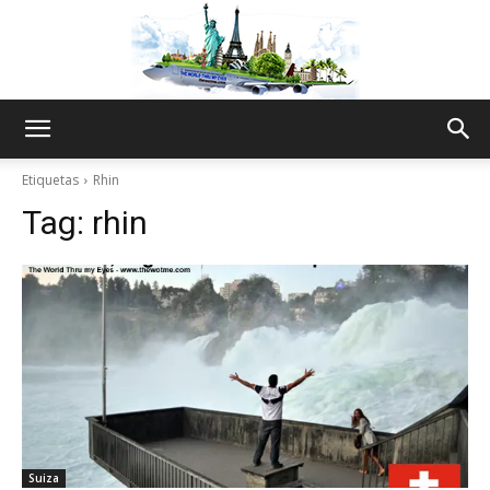
The
Etiquetas
Rhin
Tag:
rhin
World
Thru
My
Suiza