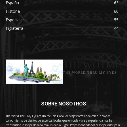
España
63
História
60
Especiales
55
Inglaterra
44
THEWOTME
THE WORLD THRU MY EYES
SOBRE NOSOTROS
The World Thru My Eyes es un recurso global de viajes fortalecida con el apoyo y
conocimiento de cientos de expertos locales que en cada viaje y experiencia nos han
transmitido lo mejor de cada comunidad o lugar. Proporcionándonos el mejor valor para