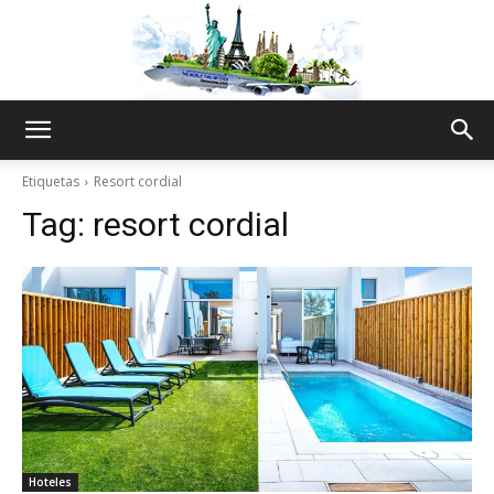
The
Etiquetas
Resort cordial
Tag:
resort cordial
World
Thru
My
Hoteles